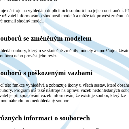
je nástroje na vyhledání duplicitních souborů i na jejich odstranění. Př
e uživatel informován o shodnosti modelů a může tak provést změnu n
ré nemají shodný model.
 souborů se změněným modelem
hledá soubory, kterým se skutečně změnily modely a umožňuje uživate
ouboru nebo provést jeho revizi.
 souborů s poškozenými vazbami
 této funkce vyhledává a zobrazuje ikony u všech sestav, které obsahu
oubory. Program má také nástroje na opravu vazeb nedohledaných sob
vatel je při zpracování vazeb informován, že existuje soubor, který lze
římou náhradu pro nedohledaný soubor.
 různých informací o souborech