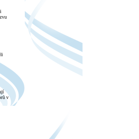
i
ázvu
li
jí
orů v