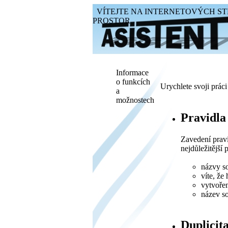
VÍTEJTE NA INTERNETOVÝCH ST
PROSTOR
Informace
o funkcích
Urychlete svoji práci
a
možnostech
Pravidla
Zavedení pravi
nejdůležitější p
názvy so
víte, že
vytvořen
název so
Duplicit