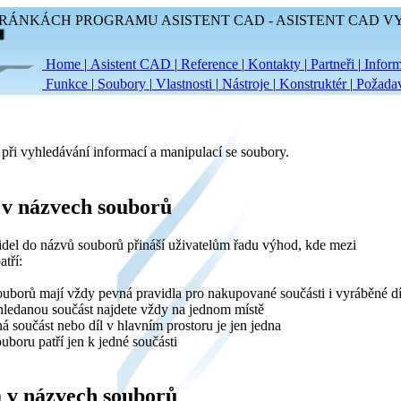
RÁNKÁCH PROGRAMU ASISTENT CAD - ASISTENT CAD V
Home
|
Asistent CAD
|
Reference
|
Kontakty
|
Partneři
|
Infor
Funkce
|
Soubory
|
Vlastnosti
|
Nástroje
|
Konstruktér
|
Požada
 při vyhledávání informací a manipulací se soubory.
 v názvech souborů
del do názvů souborů přináší uživatelům řadu výhod, kde mezi
atří:
uborů mají vždy pevná pravidla pro nakupované součásti i vyráběné dí
 hledanou součást najdete vždy na jednom místě
á součást nebo díl v hlavním prostoru je jen jedna
uboru patří jen k jedné součásti
a v názvech souborů