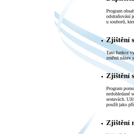
Program obsahu
odstraňování j
u souborů, kte
Zjištění
Tato funkce vy
změnit název s
Zjištění
Program pomocí
nedohledané s
sestavách. Uži
použít jako p
Zjištění