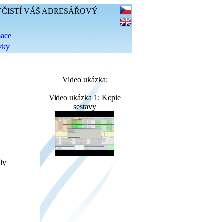
YČISTÍ VÁŠ ADRESÁŘOVÝ
mace
vky
Video ukázka:
Video ukázka 1: Kopie
sestavy
ly